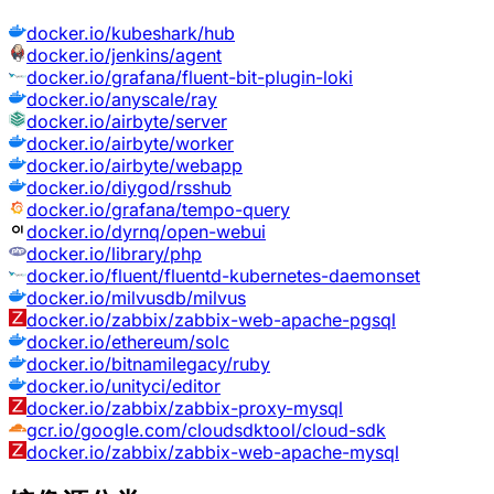
docker.io/kubeshark/hub
docker.io/jenkins/agent
docker.io/grafana/fluent-bit-plugin-loki
docker.io/anyscale/ray
docker.io/airbyte/server
docker.io/airbyte/worker
docker.io/airbyte/webapp
docker.io/diygod/rsshub
docker.io/grafana/tempo-query
docker.io/dyrnq/open-webui
docker.io/library/php
docker.io/fluent/fluentd-kubernetes-daemonset
docker.io/milvusdb/milvus
docker.io/zabbix/zabbix-web-apache-pgsql
docker.io/ethereum/solc
docker.io/bitnamilegacy/ruby
docker.io/unityci/editor
docker.io/zabbix/zabbix-proxy-mysql
gcr.io/google.com/cloudsdktool/cloud-sdk
docker.io/zabbix/zabbix-web-apache-mysql